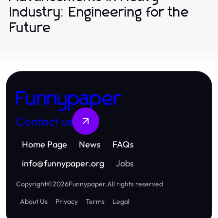
Industry: Engineering for the
Future
Funnypaper
Contact us
Home Page
News
FAQs
info
@
funnypaper.org
Jobs
Copyright
©
2026
Funnypaper
.
All rights reserved
About Us
Privacy
Terms
Legal