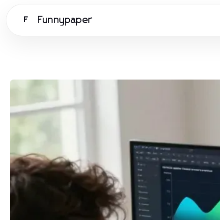
Funnypaper
F