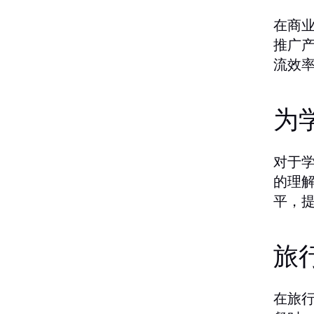
在商
推广
流效
为
对于
的理
平，
旅
在旅