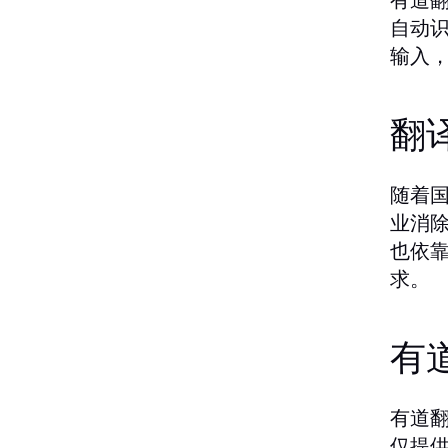
自动
输入
翻
随着
业消
也依
求。
有
有道
仅提