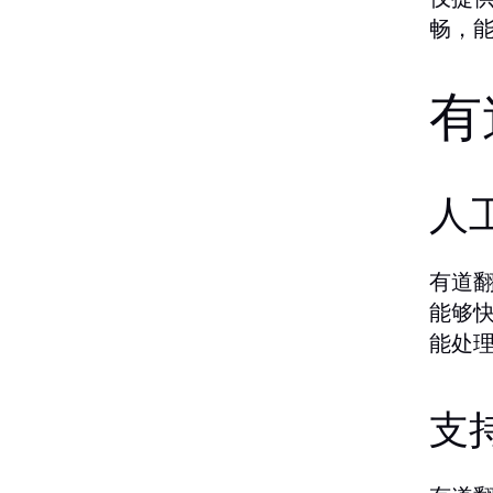
畅，
有
人
有道
能够
能处
支