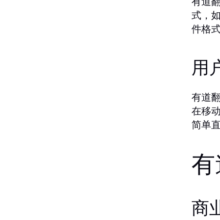
有道
式，如
件格
用
有道
在移
简单
有
商